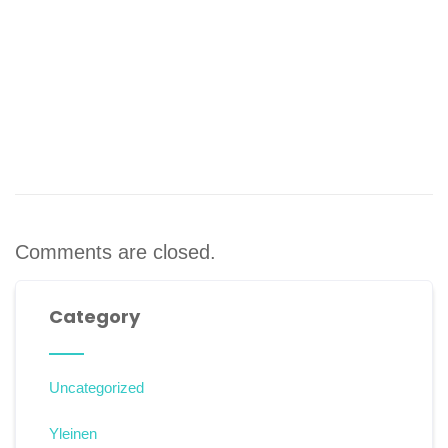
mattiss ollicitudin and magnaet, rhon venenaye ipsum.
Maecenas varius
Comments are closed.
Category
Uncategorized
Yleinen