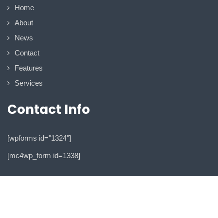
Home
About
News
Contact
Features
Services
Contact Info
[wpforms id="1324"]
[mc4wp_form id=1338]
© Copyright 2020 I Am One. All Rights Reserved
Design by SKTThemes